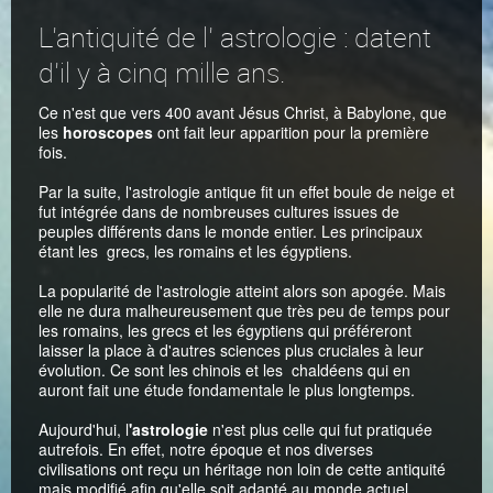
L'antiquité de l' astrologie : datent
d'il y à cinq mille ans.
Ce n'est que vers 400 avant Jésus Christ, à Babylone, que
les
horoscopes
ont fait leur apparition pour la première
fois.
Par la suite, l'astrologie antique fit un effet boule de neige et
fut intégrée dans de nombreuses cultures issues de
peuples différents dans le monde entier. Les principaux
étant les grecs, les romains et les égyptiens.
La popularité de l'astrologie atteint alors son apogée. Mais
elle ne dura malheureusement que très peu de temps pour
les romains, les grecs et les égyptiens qui préféreront
laisser la place à d'autres sciences plus cruciales à leur
évolution. Ce sont les chinois et les chaldéens qui en
auront fait une étude fondamentale le plus longtemps.
Aujourd'hui, l
'astrologie
n'est plus celle qui fut pratiquée
autrefois. En effet, notre époque et nos diverses
civilisations ont reçu un héritage non loin de cette antiquité
mais modifié afin qu'elle soit adapté au monde actuel.