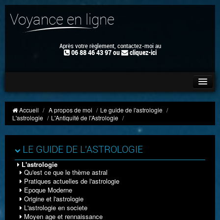
Voyance en ligne
Après votre règlement, contactez-moi au
06 88 46 43 97 ou
cliquez-ici
ACCUEIL
Accueil
/
A propos de moi
/
Le guide de l'astrologie
/
L'astrologie
/
L'Antiquité de l'Astrologie
/
➜ MON NOUVEAU SITE
LE GUIDE DE L'ASTROLOGIE
CONSULTATION
L'astrologie
Qu'est ce que le thème astral
Pratiques actuelles de l'astrologie
TÉMOIGNAGES
Epoque Moderne
Origine et l'astrologie
L'astrologie en societe
MON BLOG
Moyen age et rennaissance