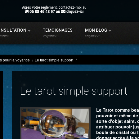
Après votre règlement, contactez-moi au
06 88 46 43 97 ou
cliquez-ici
ONSULTATION
TÉMOIGNAGES
MON BLOG
yance
voyance
voyance
s pour la voyance
/
Le tarot simple support
/
Le tarot simple support
Le Tarot comme bea
pouvoir et même de 
sorte d'objet saint, 
attribuer pouvoir ju
boule de cristal ou
donner accès à la v