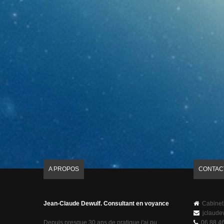
A PROPOS
CONTAC
Jean-Claude Dewulf. Consultant en voyance
Cabinet
jclaude
Depuis presque 30 ans de pratique j'ai pu
06 88 46