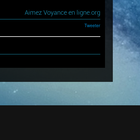
Aimez Voyance en ligne.org
Tweeter