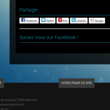
Partager :
Facebook
Twitter
Pint
Linkedin
Google
Suivez nous sur Facebook !
T
VOTEZ POUR CE SITE
 de voyance 15500 Massiac
voyance@yahoo.fr
 43 97