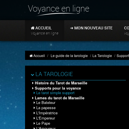
Voyance en ligne
ACCUEIL
➜ MON NOUVEAU SITE
C
Voyance en ligne
vo
Accueil
/
Le guide de la tarologie
/
La Tarologie
/
Support
LA TAROLOGIE
Histoire du Tarot de Marseille
Supports pour la voyance
Le tarot simple support
Lames du tarot de Marseille
Le Bateleur
La papesse
L'Impératrice
L'Empereur
Le Pape
L'Amoureux