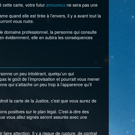
é cette carte, votre futur
amoureux
ne sera pas une
me quand elle est tirée à l’envers, il y a avant tout la
urront vous nuire.
 le domaine professionnel, la personne qui consulte
bien évidemment, elle en subira les conséquences
rsonne un peu intolérant, quelqu’un qui
as le goût de l’improvisation et pourrait vous mener
onne qui s’attache un peu trop à l’apparence qu’il
droit la carte de la Justice, c’est que vous aurez de
ions positives sur le plan légal. C'est-à-dire des
que vous allez signés seront assurés avec une
r faire attention. Il y a risque de rupture, de contrat