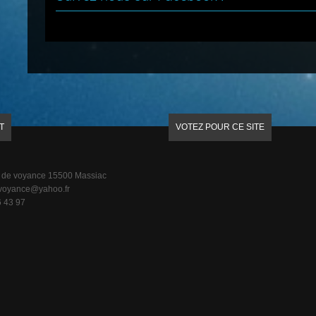
T
VOTEZ POUR CE SITE
 de voyance 15500 Massiac
voyance@yahoo.fr
 43 97