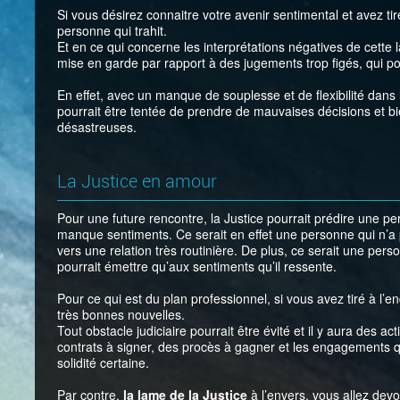
Si vous désirez connaitre votre avenir sentimental et avez tir
personne qui trahit.
Et en ce qui concerne les interprétations négatives de cette la
mise en garde par rapport à des jugements trop figés, qui po
En effet, avec un manque de souplesse et de flexibilité dans
pourrait être tentée de prendre de mauvaises décisions et 
désastreuses.
La Justice en amour
Pour une future rencontre, la Justice pourrait prédire une pe
manque sentiments. Ce serait en effet une personne qui n’a p
vers une relation très routinière. De plus, ce serait une pers
pourrait émettre qu’aux sentiments qu’il ressente.
Pour ce qui est du plan professionnel, si vous avez tiré à l’en
très bonnes nouvelles.
Tout obstacle judiciaire pourrait être évité et il y aura des act
contrats à signer, des procès à gagner et les engagements 
solidité certaine.
Par contre,
la lame de la Justice
à l’envers, vous allez devoi