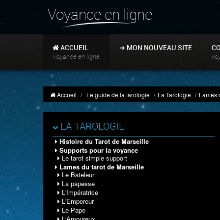
Voyance en ligne
ACCUEIL
➜ MON NOUVEAU SITE
C
Voyance en ligne
vo
Accueil
/
Le guide de la tarologie
/
La Tarologie
/
Lames d
LA TAROLOGIE
Histoire du Tarot de Marseille
Supports pour la voyance
Le tarot simple support
Lames du tarot de Marseille
Le Bateleur
La papesse
L'Impératrice
L'Empereur
Le Pape
L'Amoureux