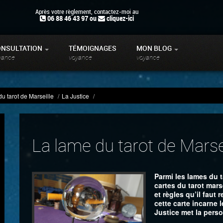
Après votre règlement, contactez-moi au
06 88 46 43 97 ou
cliquez-ici
ONSULTATION
TÉMOIGNAGES
MON BLOG
yance
voyance
voyance
u tarot de Marseille
/
La Justice
/
La lame du tarot de Marsei
Parmi les lames du ta
cartes du tarot marse
et règles qu’il faut 
cette carte incarne l
Justice met la pers